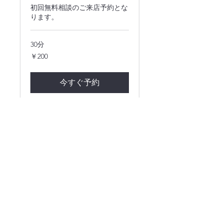
初回無料相談のご来店予約とな
ります。
30分
200
￥200
円
今すぐ予約
CGT探偵調査部
cgt-tantei-ofice@proton.me
©2024 CGT探偵調査部
​福岡県公安委員会 探偵業届出 第90240008号